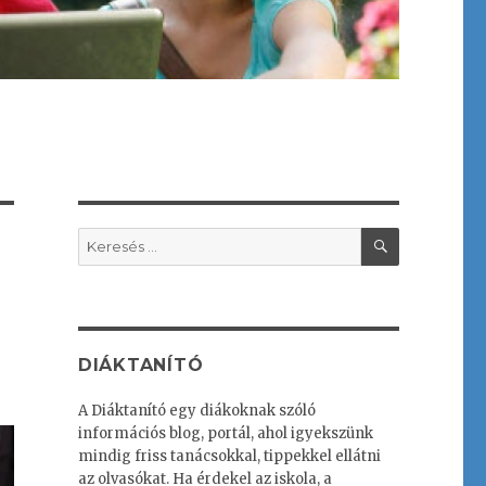
KERESÉS
Keresés
a
következő
kifejezésre:
DIÁKTANÍTÓ
A Diáktanító egy diákoknak szóló
információs blog, portál, ahol igyekszünk
mindig friss tanácsokkal, tippekkel ellátni
az olvasókat. Ha érdekel az iskola, a