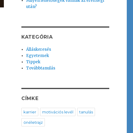
Milyen lehetőségek vannak az érettségi
után?
KATEGÓRIA
pp, ha karriert akarunk”
Álláskeresés
Egyetemek
Tippek
Továbbtanulás
CÍMKE
karrier
motivációs levél
tanulás
önéletrajz