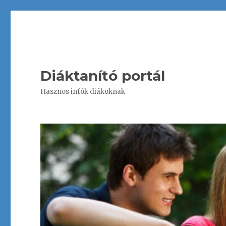
Diáktanító portál
Hasznos infók diákoknak