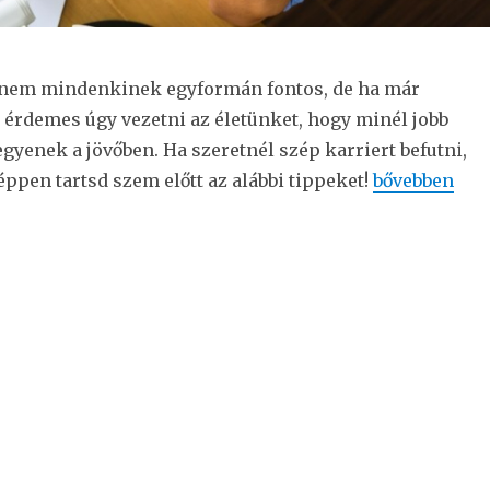
 nem mindenkinek egyformán fontos, de ha már
 érdemes úgy vezetni az életünket, hogy minél jobb
gyenek a jövőben. Ha szeretnél szép karriert befutni,
pen tartsd szem előtt az alábbi tippeket!
“7 hasznos ti
bővebben