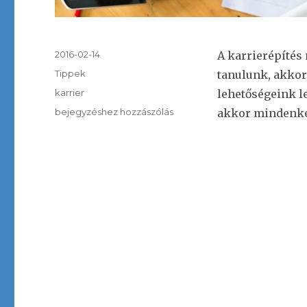
Közzétéve
2016-02-14
A karrierépítés
Kategória
Tippek
tanulunk, akkor
Címke
karrier
lehetőségeink le
7
bejegyzéshez hozzászólás
akkor mindenkép
hasznos
tipp,
ha
karriert
akarunk