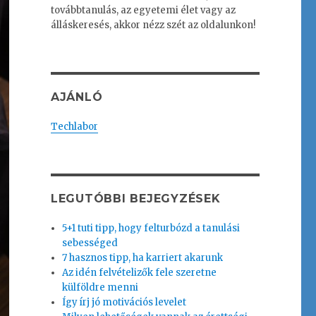
továbbtanulás, az egyetemi élet vagy az
álláskeresés, akkor nézz szét az oldalunkon!
AJÁNLÓ
Techlabor
LEGUTÓBBI BEJEGYZÉSEK
5+1 tuti tipp, hogy felturbózd a tanulási
sebességed
7 hasznos tipp, ha karriert akarunk
Az idén felvételizők fele szeretne
külföldre menni
Így írj jó motivációs levelet