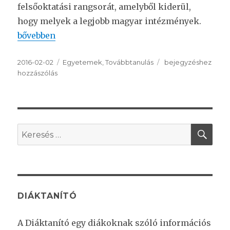
felsőoktatási rangsorát, amelyből kiderül,
hogy melyek a legjobb magyar intézmények.
“Megjelent a 2016-os felsőoktatási rangsor”
bővebben
Közzétéve
2016-02-02
Kategória
Egyetemek
,
Továbbtanulás
Megjelent
bejegyzéshez
hozzászólás
a
2016-
os
felsőoktatási
rangsor
KER
Keresés
a
következő
kifejezésre:
DIÁKTANÍTÓ
A Diáktanító egy diákoknak szóló információs